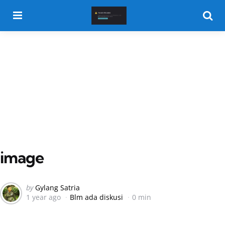
Menu
Searc
image
Posted
by
Gylang Satria
1 year ago
Blm ada diskusi
0 min
by