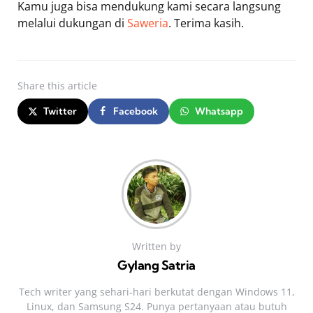
Kamu juga bisa mendukung kami secara langsung
melalui dukungan di
Saweria
. Terima kasih.
Share
this article
Twitter
Facebook
Whatsapp
Written by
Gylang Satria
Tech writer yang sehari‑hari berkutat dengan Windows 11,
Linux, dan Samsung S24. Punya pertanyaan atau butuh