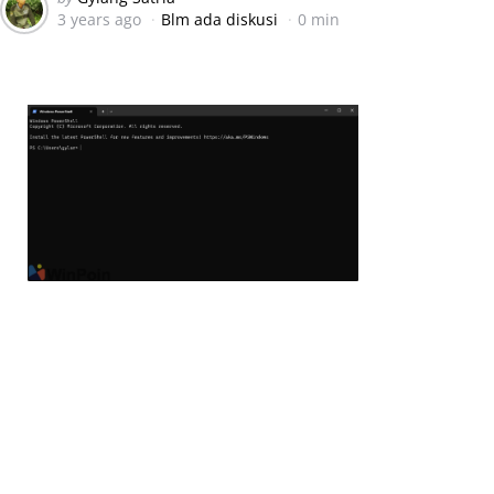
3 years ago
Blm ada diskusi
0 min
by