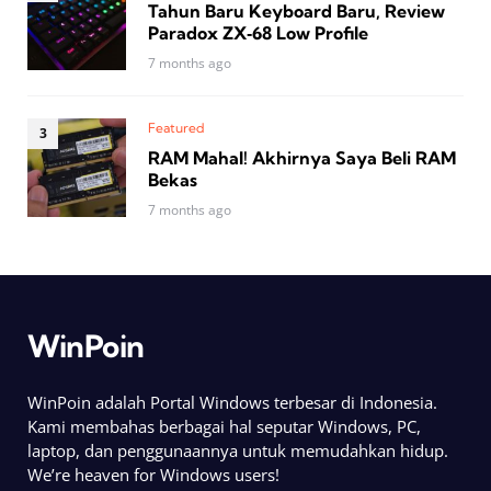
Tahun Baru Keyboard Baru, Review
Paradox ZX‑68 Low Profile
7 months ago
Featured
RAM Mahal! Akhirnya Saya Beli RAM
Bekas
7 months ago
WinPoin
WinPoin adalah Portal Windows terbesar di Indonesia.
Kami membahas berbagai hal seputar Windows, PC,
laptop, dan penggunaannya untuk memudahkan hidup.
We’re heaven for Windows users!