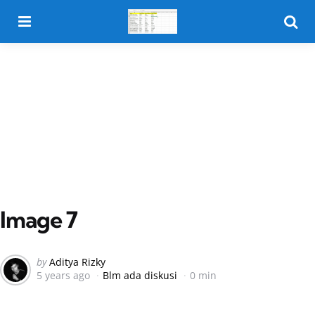
Menu
Searc
Image 7
Posted
by
Aditya Rizky
5 years ago
Blm ada diskusi
0 min
by