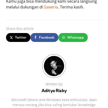
Kamu juga bisa mendukung kami secara langsung
melalui dukungan di
Saweria
. Terima kasih.
Share
this article
Twitter
Facebook
Whatsapp
Written by
Aditya Rizky
Microsoft Device and Windows beta enthusiast. akan
merasa senang jika bisa saling bertukar knowledge