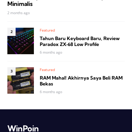
Minimalis
2 months ago
Featured
Tahun Baru Keyboard Baru, Review
Paradox ZX‑68 Low Profile
6 months ago
Featured
RAM Mahal! Akhirnya Saya Beli RAM
Bekas
6 months ago
WinPoin