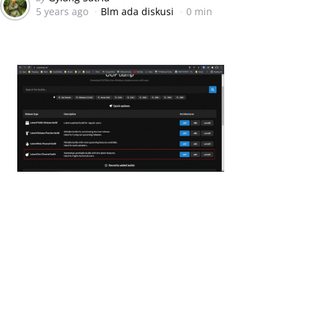
5 years ago
Blm ada diskusi
0 min
by