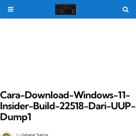
Menu
Searc
Cara-Download-Windows-11-
Insider-Build-22518-Dari-UUP-
Dump1
Posted
by
Gylang Satria