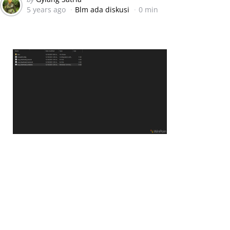
5 years ago
Blm ada diskusi
0 min
by