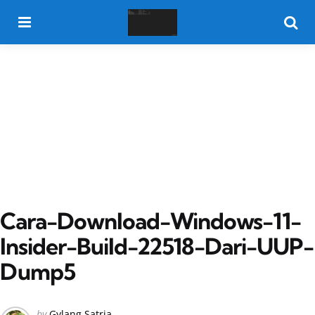
Menu
Searc
Cara-Download-Windows-11-
Insider-Build-22518-Dari-UUP-
Dump5
Posted
by
Gylang Satria