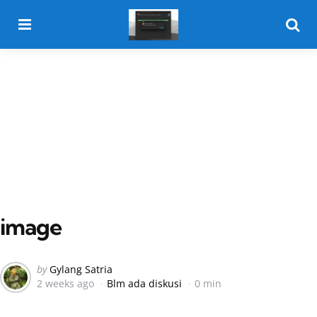
Menu
Searc
image
Posted
by
Gylang Satria
2 weeks ago
Blm ada diskusi
0 min
by