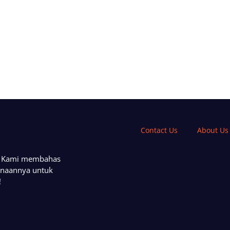
Contact Us
About Us
a. Kami membahas
unaannya untuk
!