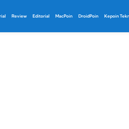
ial
Review
Editorial
MacPoin
DroidPoin
Kepoin Tek