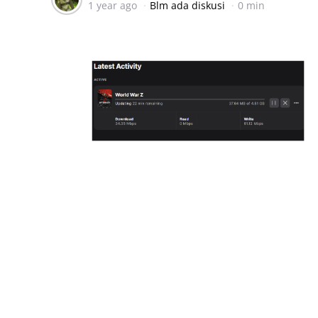
1 year ago
Blm ada diskusi
0 min
by