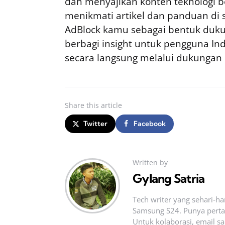
dan menyajikan konten teknologi be
menikmati artikel dan panduan di si
AdBlock kamu sebagai bentuk duku
berbagi insight untuk pengguna I
secara langsung melalui dukungan
Share
this article
Twitter
Facebook
Written by
Gylang Satria
Tech writer yang sehari‑h
Samsung S24. Punya pertan
Untuk kolaborasi, email sa