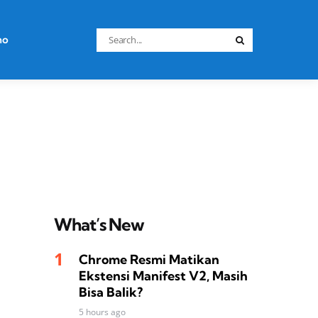
Search
no
Search
for:
What’s New
Chrome Resmi Matikan
Ekstensi Manifest V2, Masih
Bisa Balik?
5 hours ago