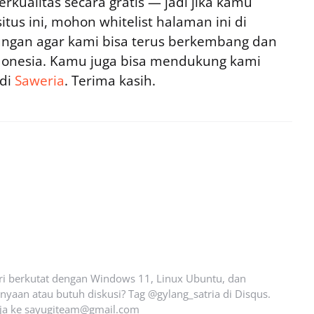
rkualitas secara gratis — jadi jika kamu
tus ini, mohon whitelist halaman ini di
ngan agar kami bisa terus berkembang dan
ndonesia. Kamu juga bisa mendukung kami
 di
Saweria
. Terima kasih.
ari berkutat dengan Windows 11, Linux Ubuntu, dan
yaan atau butuh diskusi? Tag @gylang_satria di Disqus.
ja ke
sayugiteam@gmail.com