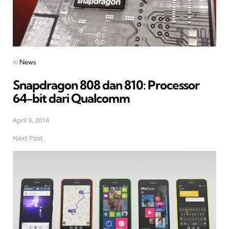
Posted
in
News
in
Snapdragon 808 dan 810: Processor
64-bit dari Qualcomm
April 9, 2014
Next Post