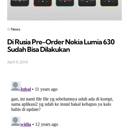
Posted
in
News
in
Di Rusia Pre-Order Nokia Lumia 630
Sudah Bisa Dilakukan
April 9, 2014