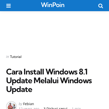
WinPoin
Menu
Searc
Categories
Posted
in
Tutorial
in
Cara Install Windows 8.1
Update Melalui Windows
Update
Posted
by
Febian
12 years ago
3 Diskusi seru!
1 min
by