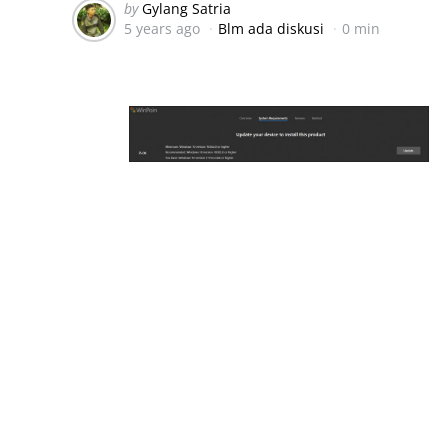
Posted
by
Gylang Satria
5 years ago
Blm ada diskusi
0 min
by