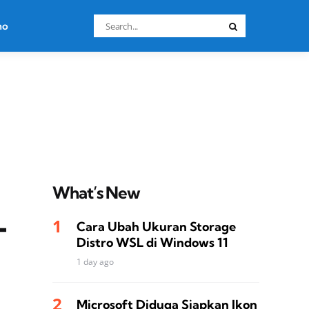
Search
no
Search
for:
What’s New
-
Cara Ubah Ukuran Storage
Distro WSL di Windows 11
1 day ago
Microsoft Diduga Siapkan Ikon