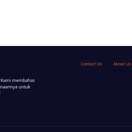
Contact Us
About Us
a. Kami membahas
unaannya untuk
!