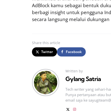
AdBlock kamu sebagai bentuk duku
berbagi insight untuk pengguna I
secara langsung melalui dukungan
Share
this article
Twitter
Facebook
Written by
Gylang Satria
Tech writer yang sehari‑h
Punya pertanyaan atau but
email saja ke
sayugiteam@