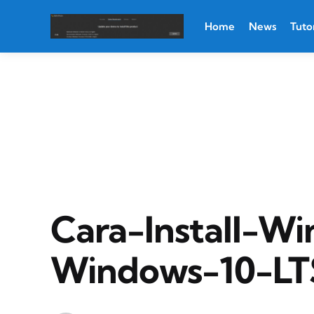
Home
News
Tutor
Cara-Install-W
Windows-10-LT