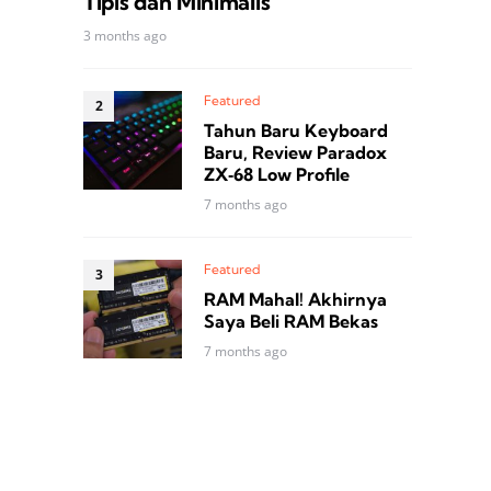
Tipis dan Minimalis
3 months ago
Featured
Tahun Baru Keyboard
Baru, Review Paradox
ZX‑68 Low Profile
7 months ago
Featured
RAM Mahal! Akhirnya
Saya Beli RAM Bekas
7 months ago