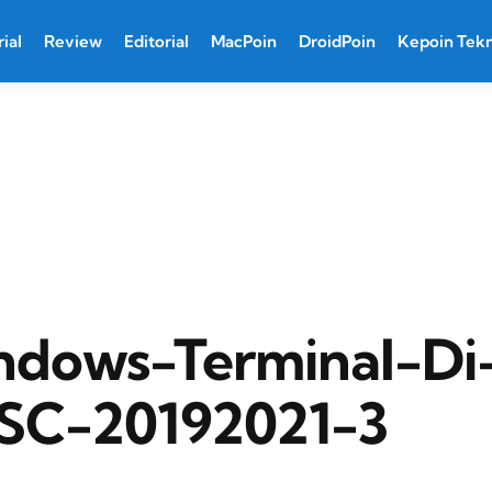
ial
Review
Editorial
MacPoin
DroidPoin
Kepoin Tek
indows-Terminal-Di
SC-20192021-3