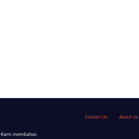
Contact Us
About Us
a. Kami membahas