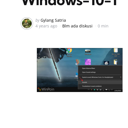
Posted
by
Gylang Satria
4 years ago
Blm ada diskusi
0 min
by