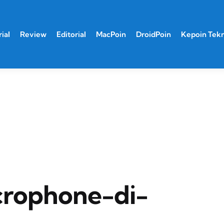
ial
Review
Editorial
MacPoin
DroidPoin
Kepoin Tek
crophone-di-