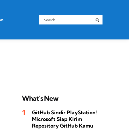
Search
no
Search
for:
What’s New
GitHub Sindir PlayStation!
Microsoft Siap Kirim
Repository GitHub Kamu