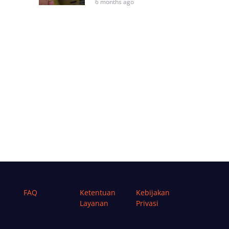
6 months ago
FAQ
Ketentuan
Kebijakan
Layanan
Privasi