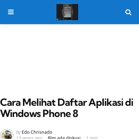
Menu
Searc
Cara Melihat Daftar Aplikasi di
Windows Phone 8
Posted
by
Edo Chrisnado
13 years ago
Blm ada diskusi
1 min
by