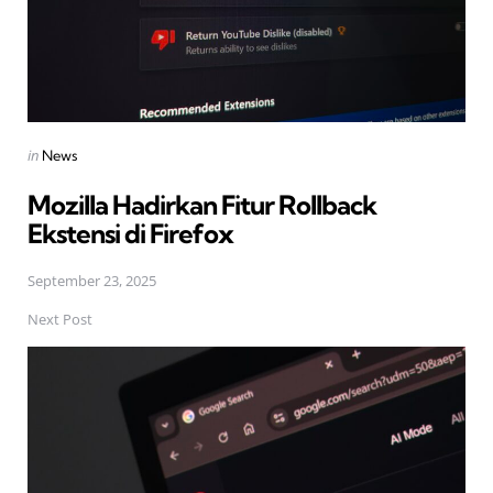
Posted
in
News
in
Mozilla Hadirkan Fitur Rollback
Ekstensi di Firefox
September 23, 2025
Next Post