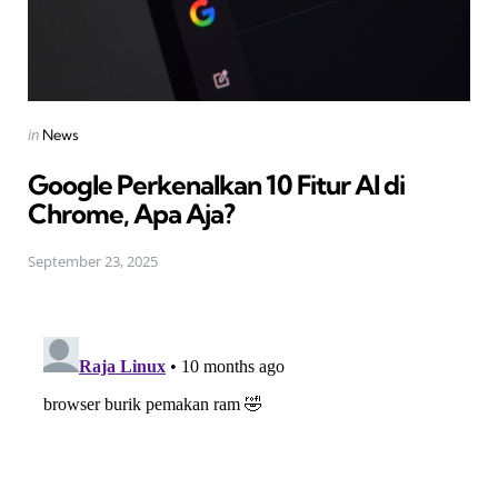
Posted
in
News
in
Google Perkenalkan 10 Fitur AI di
Chrome, Apa Aja?
September 23, 2025