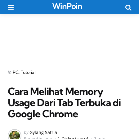
WinPoin
Menu
Searc
Categories
Posted
in
PC
Tutorial
in
Cara Melihat Memory
Usage Dari Tab Terbuka di
Google Chrome
Posted
by
Gylang Satria
9 months ago
1 Diskusi seru!
2 min
by