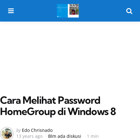
Menu
Searc
Cara Melihat Password
HomeGroup di Windows 8
Posted
by
Edo Chrisnado
13 years ago
Blm ada diskusi
1 min
by