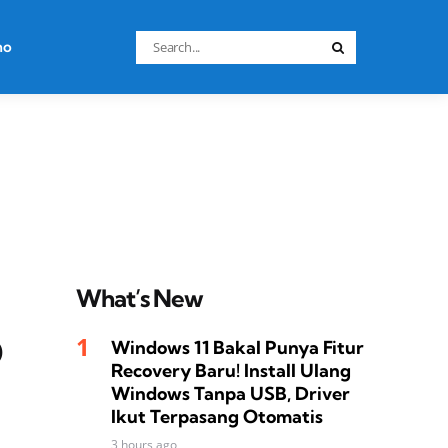
Search
no
Search
for:
What’s New
p
Windows 11 Bakal Punya Fitur
Recovery Baru! Install Ulang
Windows Tanpa USB, Driver
Ikut Terpasang Otomatis
3 hours ago