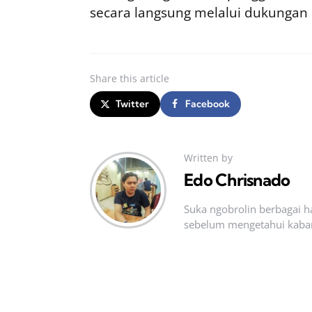
secara langsung melalui dukungan
Share
this article
Twitter
Facebook
Written by
Edo Chrisnado
Suka ngobrolin berbagai ha
sebelum mengetahui kabar t