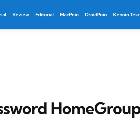
ial
Review
Editorial
MacPoin
DroidPoin
Kepoin Tek
assword HomeGrou