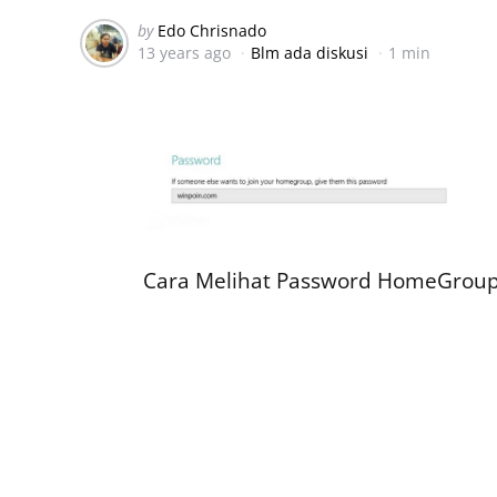
Posted
by
Edo Chrisnado
13 years ago
Blm ada diskusi
1 min
by
Cara Melihat Password HomeGroup