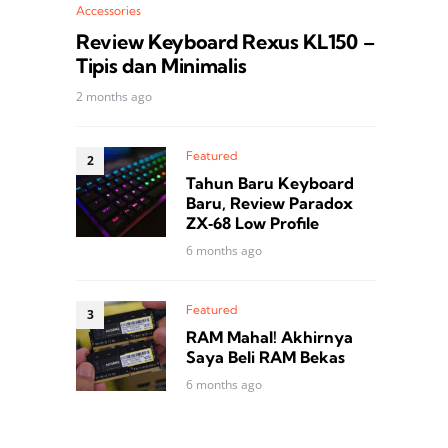
Accessories
Review Keyboard Rexus KL150 –
Tipis dan Minimalis
2 months ago
Featured
Tahun Baru Keyboard
Baru, Review Paradox
ZX‑68 Low Profile
6 months ago
Featured
RAM Mahal! Akhirnya
Saya Beli RAM Bekas
6 months ago