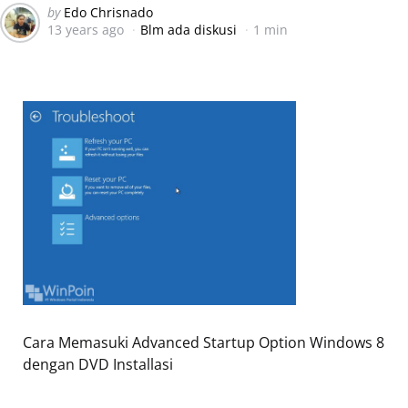
Posted
by
Edo Chrisnado
13 years ago
Blm ada diskusi
1 min
by
Cara Memasuki Advanced Startup Option Windows 8
dengan DVD Installasi