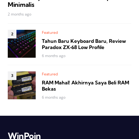
Minimalis
2 months ago
Featured
Tahun Baru Keyboard Baru, Review
Paradox ZX‑68 Low Profile
6 months ago
Featured
RAM Mahal! Akhirnya Saya Beli RAM
Bekas
6 months ago
WinPoin