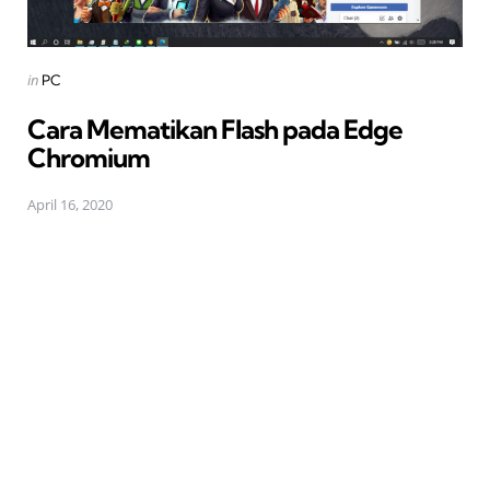
Posted
in
PC
in
Cara Mematikan Flash pada Edge
Chromium
April 16, 2020