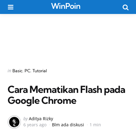
WinPoin
Menu
Searc
Categories
Posted
in
Basic
PC
Tutorial
in
Cara Mematikan Flash pada
Google Chrome
Posted
by
Aditya Rizky
6 years ago
Blm ada diskusi
1 min
by