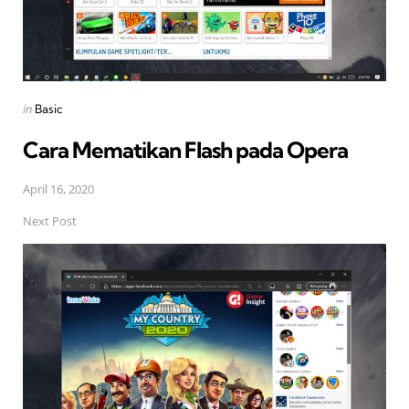
Posted
in
Basic
in
Cara Mematikan Flash pada Opera
April 16, 2020
Next Post