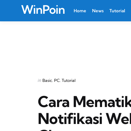
WinPoin
Home
News
Tutorial
Categories
Posted
in
Basic
PC
Tutorial
in
Cara Mematik
Notifikasi We