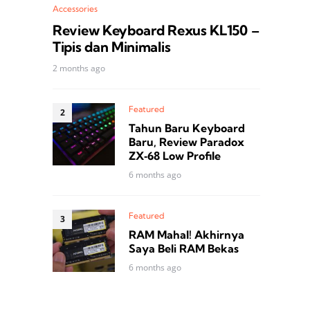
Accessories
Review Keyboard Rexus KL150 –
Tipis dan Minimalis
2 months ago
Featured
Tahun Baru Keyboard
Baru, Review Paradox
ZX‑68 Low Profile
6 months ago
Featured
RAM Mahal! Akhirnya
Saya Beli RAM Bekas
6 months ago