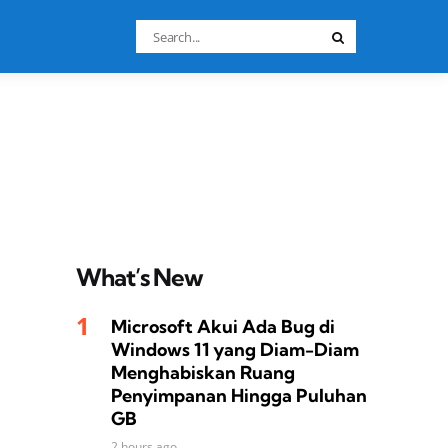
Search
Search
for:
What’s New
Microsoft Akui Ada Bug di
Windows 11 yang Diam-Diam
Menghabiskan Ruang
Penyimpanan Hingga Puluhan
GB
2 hours ago