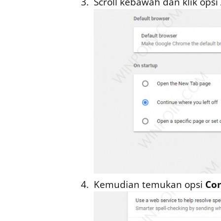
Scroll kebawah dan klik opsi
Kemudian temukan opsi
Con