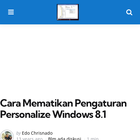
Menu
Searc
Cara Mematikan Pengaturan
Personalize Windows 8.1
Posted
by
Edo Chrisnado
13 years ago
Blm ada diskusi
1 min
by