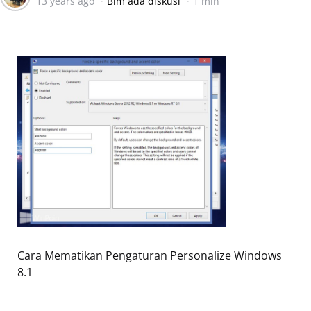
13 years ago
Blm ada diskusi
1 min
by
Cara Mematikan Pengaturan Personalize Windows
8.1