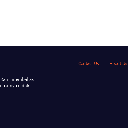
Contact Us
About Us
a. Kami membahas
unaannya untuk
!