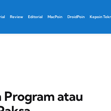
ial
Review
Editorial
MacPoin
DroidPoin
Kepoin Tek
 Program atau
 Paksa