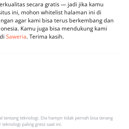
rkualitas secara gratis — jadi jika kamu
tus ini, mohon whitelist halaman ini di
ngan agar kami bisa terus berkembang dan
ndonesia. Kamu juga bisa mendukung kami
 di
Saweria
. Terima kasih.
l tentang teknologi. Dia hampir tidak pernah bisa tenang
eknologi paling gress saat ini.