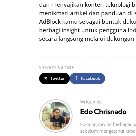
dan menyajikan konten teknologi be
menikmati artikel dan panduan di si
AdBlock kamu sebagai bentuk duku
berbagi insight untuk pengguna I
secara langsung melalui dukungan
Share
this article
Twitter
Facebook
Written by
Edo Chrisnado
Suka ngobrolin berbagai ha
sebelum mengetahui kabar t