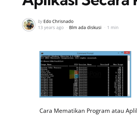
Posted
by
Edo Chrisnado
13 years ago
Blm ada diskusi
1 min
by
Cara Mematikan Program atau Aplik