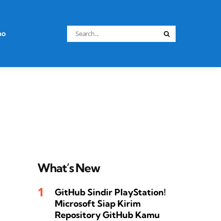
Search
no
Search
for:
What’s New
GitHub Sindir PlayStation!
Microsoft Siap Kirim
Repository GitHub Kamu