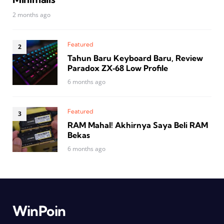
2 months ago
Featured
Tahun Baru Keyboard Baru, Review
Paradox ZX‑68 Low Profile
6 months ago
Featured
RAM Mahal! Akhirnya Saya Beli RAM
Bekas
6 months ago
WinPoin