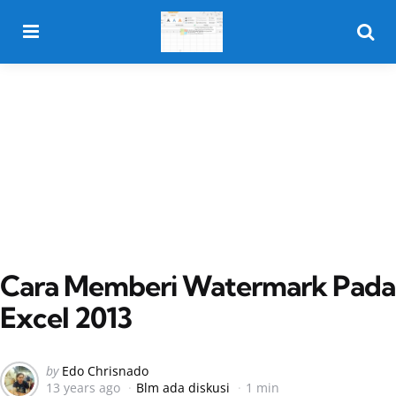
Menu
Searc
Cara Memberi Watermark Pada
Excel 2013
Posted
by
Edo Chrisnado
13 years ago
Blm ada diskusi
1 min
by