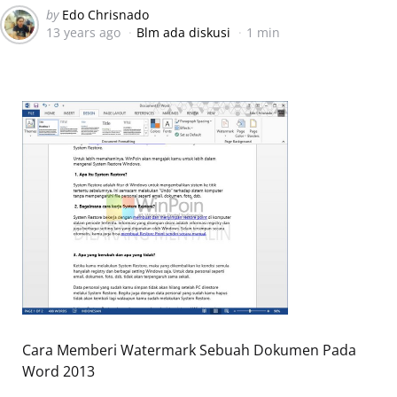
Posted
by
Edo Chrisnado
13 years ago
Blm ada diskusi
1 min
by
Cara Memberi Watermark Sebuah Dokumen Pada
Word 2013