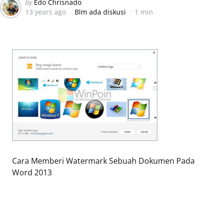
Posted
by
Edo Chrisnado
13 years ago
Blm ada diskusi
1 min
by
Cara Memberi Watermark Sebuah Dokumen Pada
Word 2013