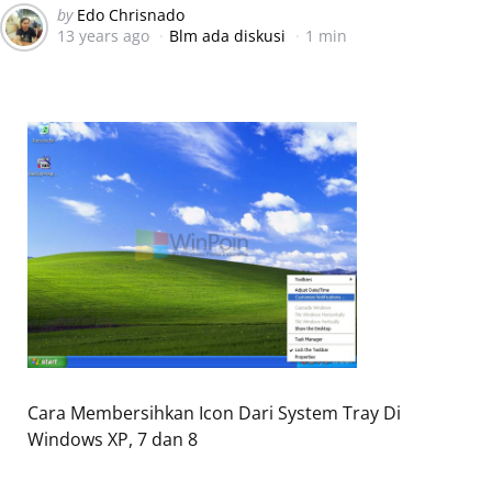
Posted
by
Edo Chrisnado
13 years ago
Blm ada diskusi
1 min
by
Cara Membersihkan Icon Dari System Tray Di
Windows XP, 7 dan 8