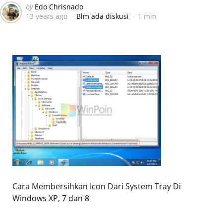
Posted
by
Edo Chrisnado
13 years ago
Blm ada diskusi
1 min
by
Cara Membersihkan Icon Dari System Tray Di
Windows XP, 7 dan 8