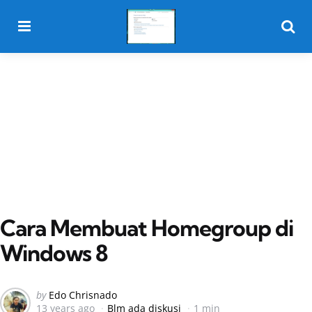
Menu
Searc
Cara Membuat Homegroup di
Windows 8
Posted
by
Edo Chrisnado
13 years ago
Blm ada diskusi
1 min
by