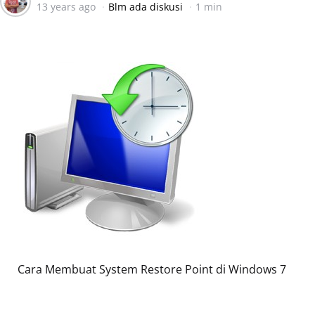
13 years ago
Blm ada diskusi
1 min
by
Cara Membuat System Restore Point di Windows 7