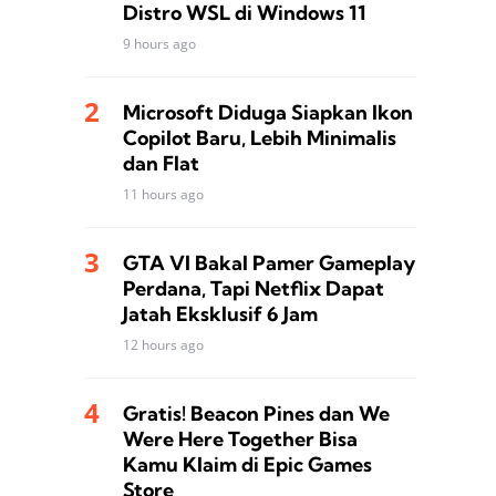
Distro WSL di Windows 11
9 hours ago
Microsoft Diduga Siapkan Ikon
Copilot Baru, Lebih Minimalis
dan Flat
11 hours ago
GTA VI Bakal Pamer Gameplay
Perdana, Tapi Netflix Dapat
Jatah Eksklusif 6 Jam
12 hours ago
Gratis! Beacon Pines dan We
Were Here Together Bisa
Kamu Klaim di Epic Games
Store