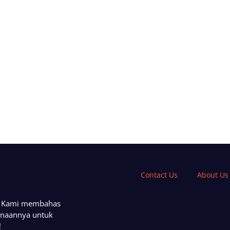
Contact Us
About Us
a. Kami membahas
unaannya untuk
!