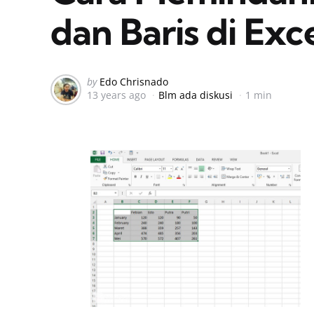
dan Baris di Exc
Posted
by
Edo Chrisnado
13 years ago
Blm ada diskusi
1 min
by