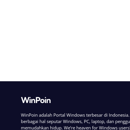
WinPoin
WinPoin adalah Portal Windows terbesar di Indonesi
berbagai hal seputar Windows, PC, laptop, dan pengg
memudahkan hidup. We’re heaven for Windows users