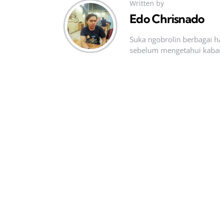
Written by
Edo Chrisnado
Suka ngobrolin berbagai ha
sebelum mengetahui kabar t