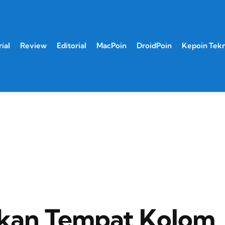
ial
Review
Editorial
MacPoin
DroidPoin
Kepoin Tek
kan Tempat Kolom