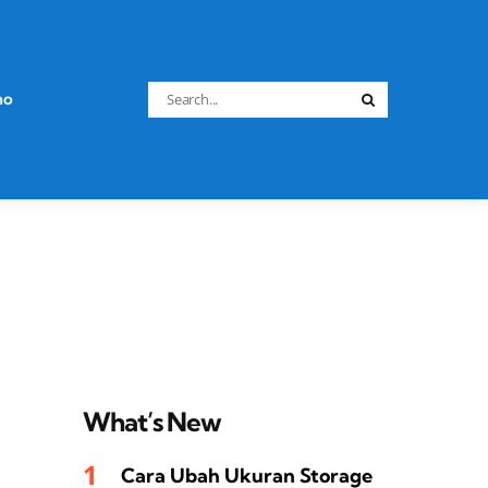
Search
no
Search
for:
What’s New
Cara Ubah Ukuran Storage