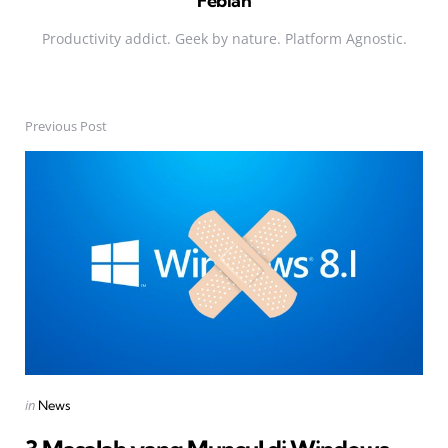
Febian
Productivity addict. Geek by nature. Platform Agnostic.
Previous Post
Post
navigation
Posted
in
News
in