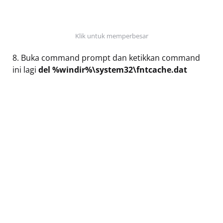
Klik untuk memperbesar
8. Buka command prompt dan ketikkan command
ini lagi
del %windir%\system32\fntcache.dat