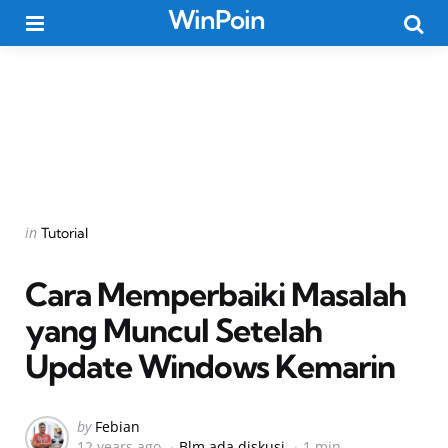
WinPoin
Menu
Searc
Categories
Posted
in
Tutorial
in
Cara Memperbaiki Masalah
yang Muncul Setelah
Update Windows Kemarin
Posted
by
Febian
12 years ago
Blm ada diskusi
1 min
by