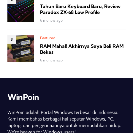
Tahun Baru Keyboard Baru, Review
Paradox ZX‑68 Low Profile
6 months ago
Featured
RAM Mahal! Akhirnya Saya Beli RAM
Bekas
6 months ago
WinPoin
WinPoin adalah Portal Windows terbesar di Indonesia.
Kami membahas berbagai hal seputar Windows, PC,
laptop, dan penggunaannya untuk memudahkan hidup.
We’re heaven for Windows users!