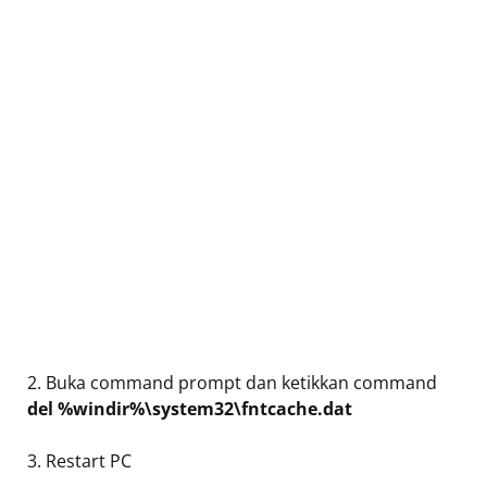
2. Buka command prompt dan ketikkan command
del %windir%\system32\fntcache.dat
3. Restart PC