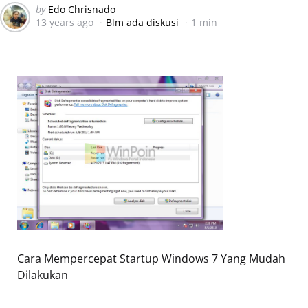
Posted
by
Edo Chrisnado
13 years ago
Blm ada diskusi
1 min
by
Cara Mempercepat Startup Windows 7 Yang Mudah
Dilakukan