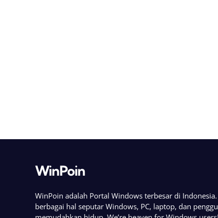
WinPoin
WinPoin adalah Portal Windows terbesar di Indonesi
berbagai hal seputar Windows, PC, laptop, dan pengg
memudahkan hidup. We’re heaven for Windows users