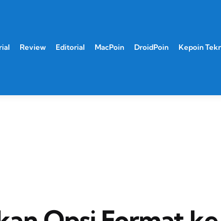
ial
Review
Editorial
MacPoin
DroidPoin
Kepoin Tek
an Opsi Format ke