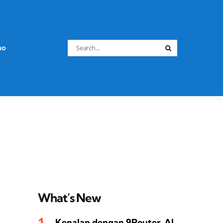
Search
no
Search
for:
What’s New
Kenalan dengan 9Router, AI