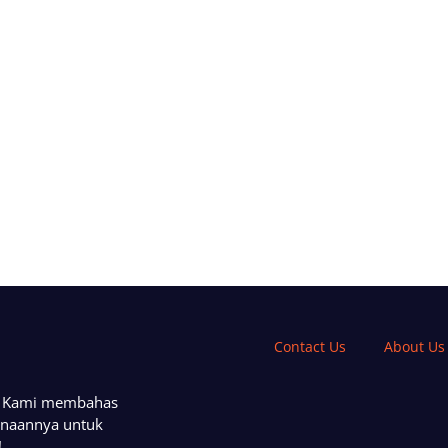
Contact Us
About Us
a. Kami membahas
unaannya untuk
!