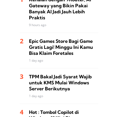
Gateway yang Bikin Pakai
Banyak AI Jadi Jauh Lebih
Praktis
9 hours ago
Epic Games Store Bagi Game
Gratis Lagi! Minggu Ini Kamu
Bisa Klaim Foretales
1 day ago
TPM Bakal Jadi Syarat Wajib
untuk KMS Mulai Windows
Server Berikutnya
1 day ago
Hot : Tombol Copilot di