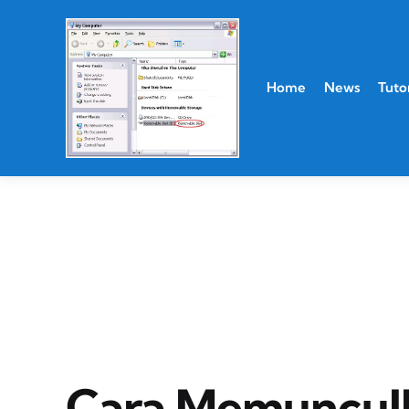
Home
News
Tutor
Cara Memunculk