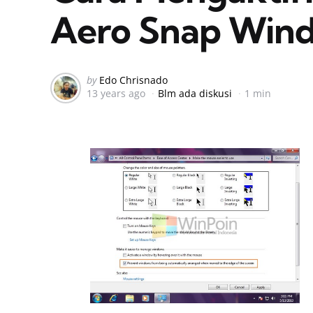
Aero Snap Wind
Posted
by
Edo Chrisnado
13 years ago
Blm ada diskusi
1 min
by