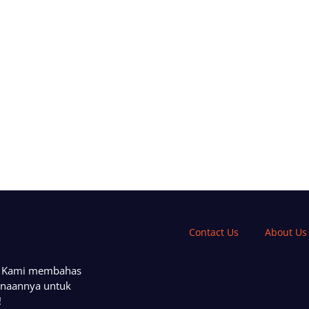
Contact Us
About Us
a. Kami membahas
unaannya untuk
!