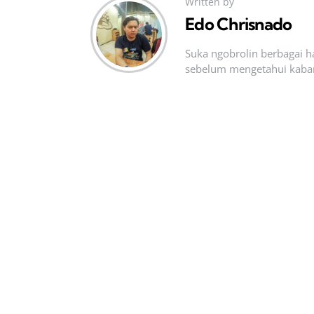
Written by
Edo Chrisnado
Suka ngobrolin berbagai ha
sebelum mengetahui kabar t