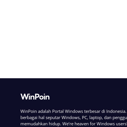
WinPoin
WinPoin adalah Portal Windows terbesar di Indonesi
berbagai hal seputar Windows, PC, laptop, dan pengg
memudahkan hidup. We’re heaven for Windows users