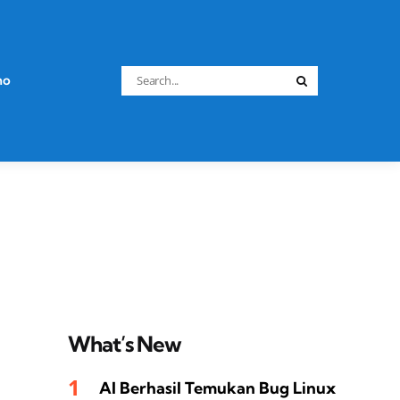
Search
no
Search
for:
What’s New
AI Berhasil Temukan Bug Linux