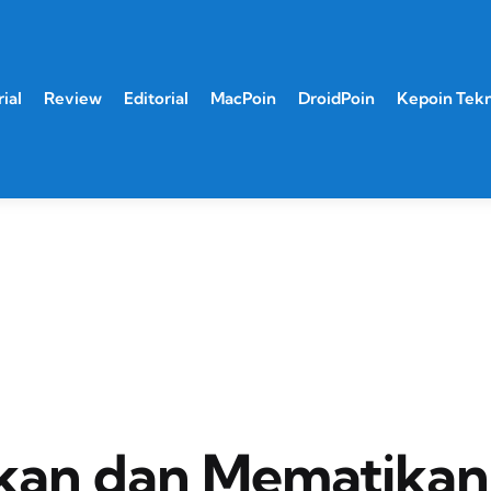
ial
Review
Editorial
MacPoin
DroidPoin
Kepoin Tek
kan dan Mematikan