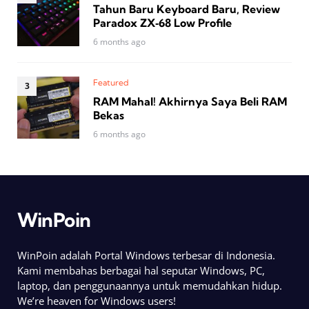
Tahun Baru Keyboard Baru, Review
Paradox ZX‑68 Low Profile
6 months ago
Featured
RAM Mahal! Akhirnya Saya Beli RAM
Bekas
6 months ago
WinPoin
WinPoin adalah Portal Windows terbesar di Indonesia.
Kami membahas berbagai hal seputar Windows, PC,
laptop, dan penggunaannya untuk memudahkan hidup.
We’re heaven for Windows users!