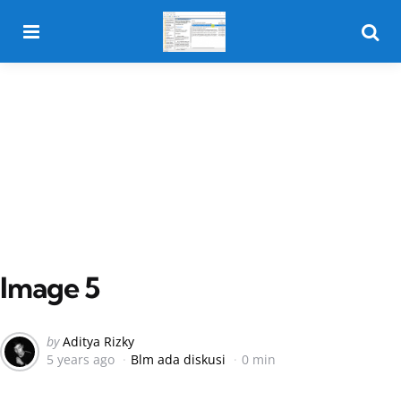
Menu
Searc
Image 5
Posted
by
Aditya Rizky
5 years ago
Blm ada diskusi
0 min
by