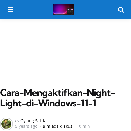
Menu
Searc
Cara-Mengaktifkan-Night-
Light-di-Windows-11-1
Posted
by
Gylang Satria
5 years ago
Blm ada diskusi
0 min
by