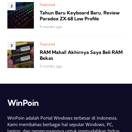
Featured
Tahun Baru Keyboard Baru, Review
Paradox ZX‑68 Low Profile
6 months ago
Featured
RAM Mahal! Akhirnya Saya Beli RAM
Bekas
6 months ago
WinPoin
WinPoin adalah Portal Windows terbesar di Indonesia.
Kami membahas berbagai hal seputar Windows, PC,
laptop, dan penggunaannya untuk memudahkan hidup.