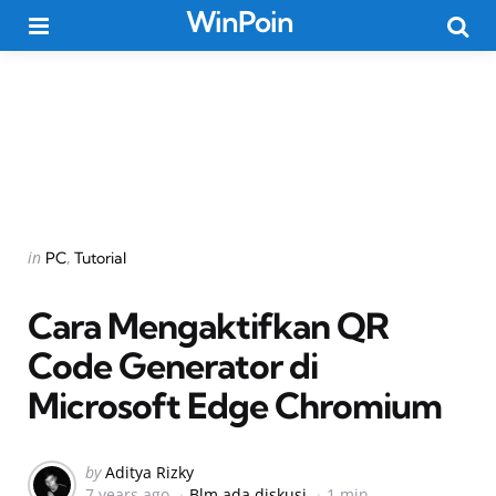
WinPoin
Menu
Searc
Categories
Posted
in
PC
Tutorial
in
Cara Mengaktifkan QR
Code Generator di
Microsoft Edge Chromium
Posted
by
Aditya Rizky
7 years ago
Blm ada diskusi
1 min
by