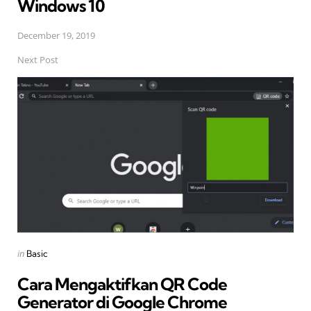
Windows 10
December 19, 2019
Next Post
Posted
in
Basic
in
Cara Mengaktifkan QR Code
Generator di Google Chrome