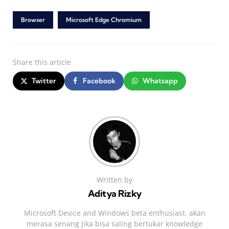
Browser
Microsoft Edge Chromium
Share
this article
Twitter
Facebook
Whatsapp
Written by
Aditya Rizky
Microsoft Device and Windows beta enthusiast. akan
merasa senang jika bisa saling bertukar knowledge