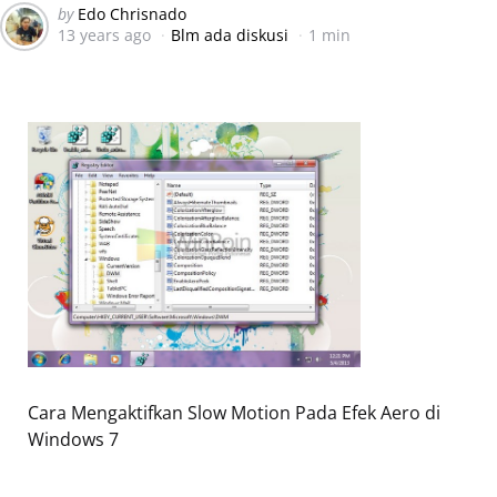
Posted
by
Edo Chrisnado
13 years ago
Blm ada diskusi
1 min
by
Cara Mengaktifkan Slow Motion Pada Efek Aero di
Windows 7