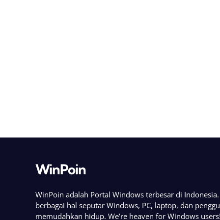
WinPoin
WinPoin adalah Portal Windows terbesar di Indonesi
berbagai hal seputar Windows, PC, laptop, dan pengg
memudahkan hidup. We’re heaven for Windows users