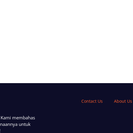
Contact Us
About Us
a. Kami membahas
unaannya untuk
!