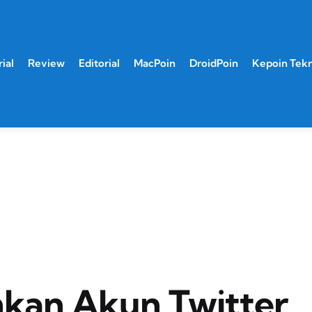
ial
Review
Editorial
MacPoin
DroidPoin
Kepoin Tek
kan Akun Twitter