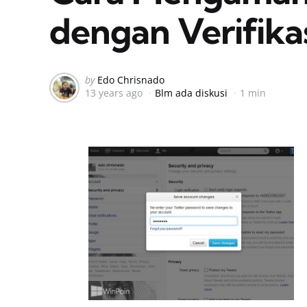
dengan Verifika
Posted
by
Edo Chrisnado
13 years ago
Blm ada diskusi
1 min
by