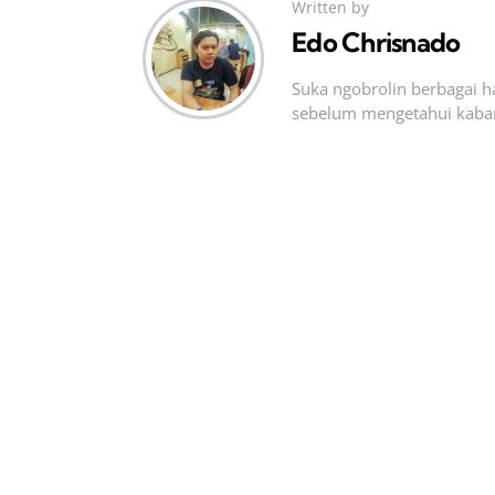
Written by
Edo Chrisnado
Suka ngobrolin berbagai ha
sebelum mengetahui kabar t