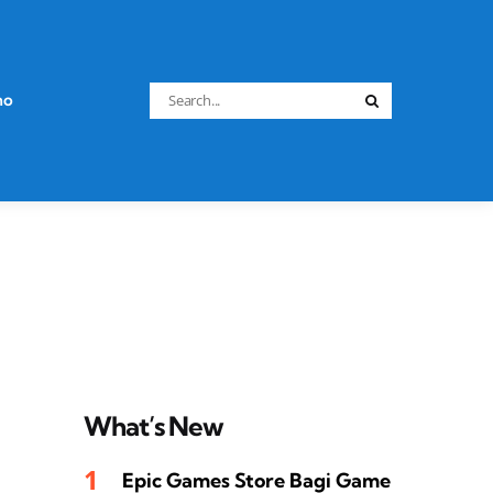
Search
no
Search
for:
What’s New
Epic Games Store Bagi Game