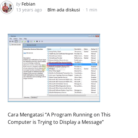
Posted
by
Febian
13 years ago
Blm ada diskusi
1 min
by
Cara Mengatasi “A Program Running on This
Computer is Trying to Display a Message”