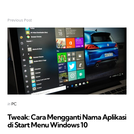
Previous Post
Post
navigation
Posted
in
PC
in
Tweak: Cara Mengganti Nama Aplikasi
di Start Menu Windows 10