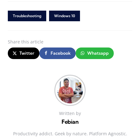
Troubleshooting
Windows 10
Share
this article
Twitter
Facebook
Whatsapp
Written by
Febian
Productivity addict. Geek by nature. Platform Agnostic.