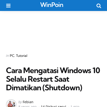
WinPoin
Menu
Searc
Categories
Posted
in
PC
Tutorial
in
Cara Mengatasi Windows 10
Selalu Restart Saat
Dimatikan (Shutdown)
Posted
by
Febian
8 years ago
14 Diskusi seru!
1 min
by