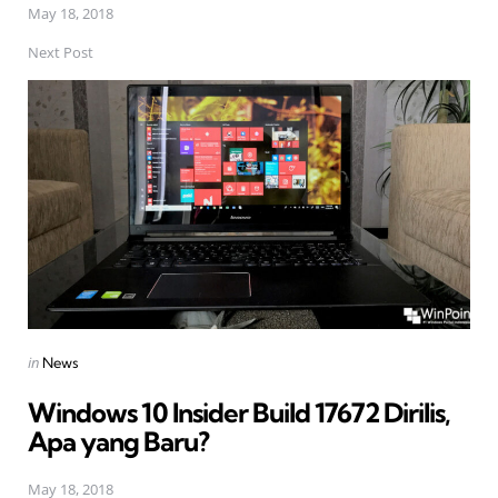
May 18, 2018
Next Post
Posted
in
News
in
Windows 10 Insider Build 17672 Dirilis,
Apa yang Baru?
May 18, 2018