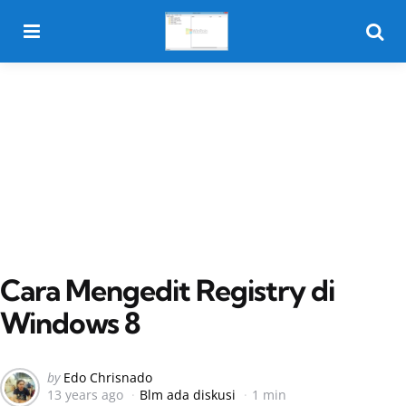
Menu
Searc
Cara Mengedit Registry di
Windows 8
Posted
by
Edo Chrisnado
13 years ago
Blm ada diskusi
1 min
by