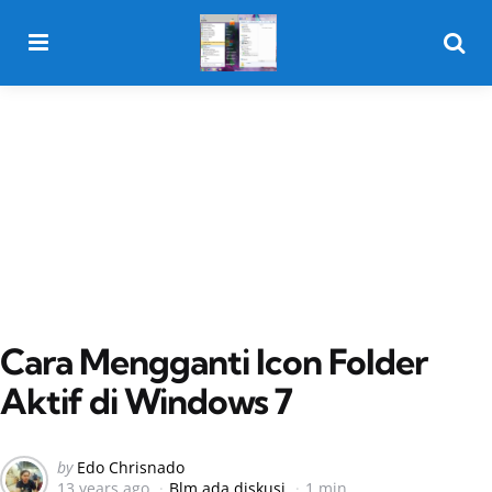
Menu
Searc
Cara Mengganti Icon Folder
Aktif di Windows 7
Posted
by
Edo Chrisnado
13 years ago
Blm ada diskusi
1 min
by