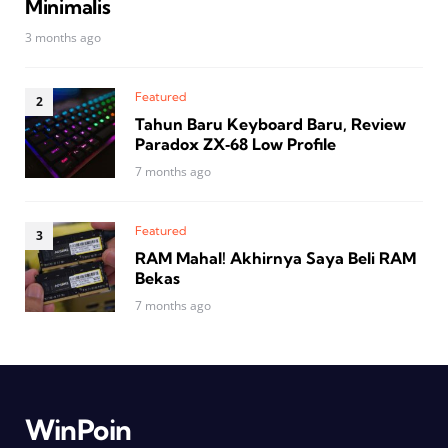
Minimalis
3 months ago
Featured
Tahun Baru Keyboard Baru, Review
Paradox ZX‑68 Low Profile
7 months ago
Featured
RAM Mahal! Akhirnya Saya Beli RAM
Bekas
7 months ago
WinPoin