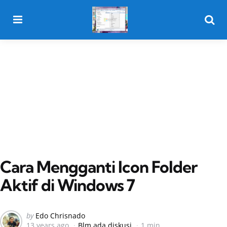
Menu
Searc
Cara Mengganti Icon Folder
Aktif di Windows 7
Posted
by
Edo Chrisnado
13 years ago
Blm ada diskusi
1 min
by