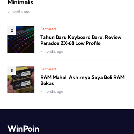
Minimalis
3 months ago
Featured
Tahun Baru Keyboard Baru, Review
Paradox ZX‑68 Low Profile
7 months ago
Featured
RAM Mahal! Akhirnya Saya Beli RAM
Bekas
7 months ago
WinPoin