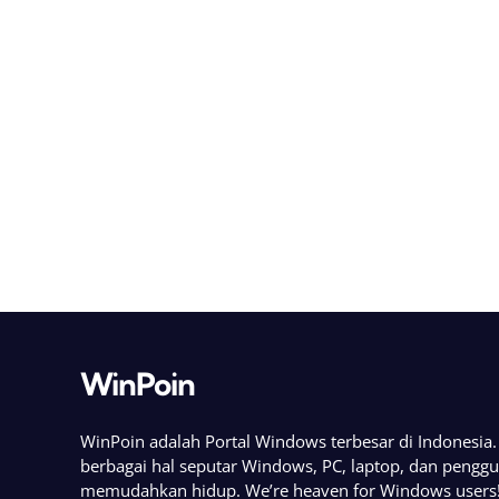
WinPoin
WinPoin adalah Portal Windows terbesar di Indonesi
berbagai hal seputar Windows, PC, laptop, dan pengg
memudahkan hidup. We’re heaven for Windows users