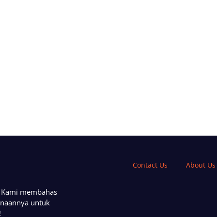
Contact Us
About Us
a. Kami membahas
unaannya untuk
!