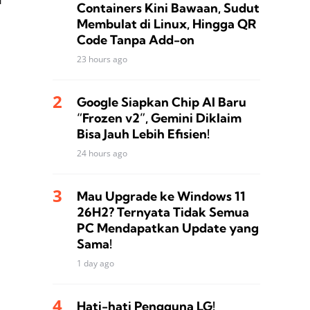
Containers Kini Bawaan, Sudut
Membulat di Linux, Hingga QR
Code Tanpa Add-on
23 hours ago
Google Siapkan Chip AI Baru
“Frozen v2”, Gemini Diklaim
Bisa Jauh Lebih Efisien!
24 hours ago
Mau Upgrade ke Windows 11
26H2? Ternyata Tidak Semua
PC Mendapatkan Update yang
Sama!
1 day ago
Hati-hati Pengguna LG!