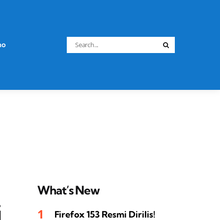
Search
no
Search
for:
What’s New
i
Firefox 153 Resmi Dirilis!