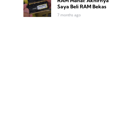
RAM Mahal! Akhirnya
Saya Beli RAM Bekas
7 months ago