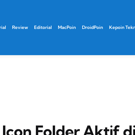
ial
Review
Editorial
MacPoin
DroidPoin
Kepoin Tek
Icon Folder Aktif d