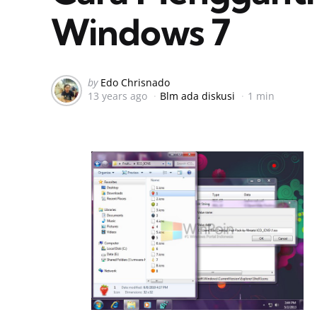
Windows 7
Posted
by
Edo Chrisnado
13 years ago
Blm ada diskusi
1 min
by