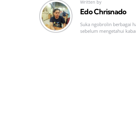
Written by
Edo Chrisnado
Suka ngobrolin berbagai ha
sebelum mengetahui kabar t