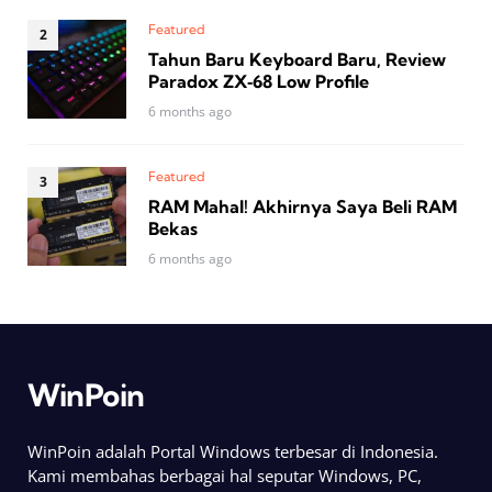
Featured
Tahun Baru Keyboard Baru, Review
Paradox ZX‑68 Low Profile
6 months ago
Featured
RAM Mahal! Akhirnya Saya Beli RAM
Bekas
6 months ago
WinPoin
WinPoin adalah Portal Windows terbesar di Indonesia.
Kami membahas berbagai hal seputar Windows, PC,