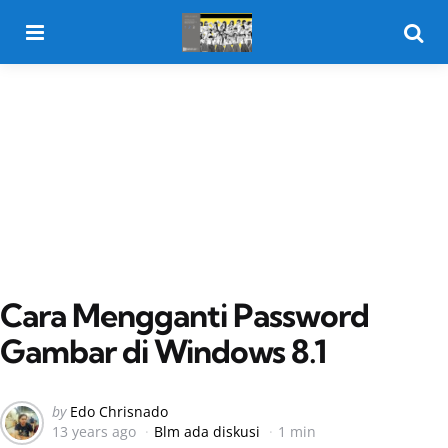
Menu
Searc
Cara Mengganti Password
Gambar di Windows 8.1
Posted
by
Edo Chrisnado
13 years ago
Blm ada diskusi
1 min
by