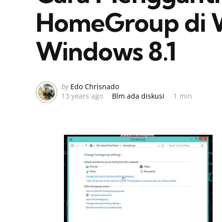
HomeGroup di 
Windows 8.1
Posted
by
Edo Chrisnado
13 years ago
Blm ada diskusi
1 min
by