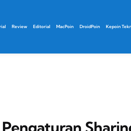
ial
Review
Editorial
MacPoin
DroidPoin
Kepoin Tek
 Pengaturan Sharin