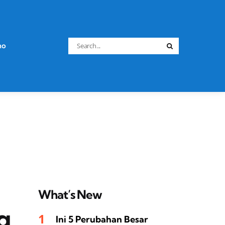
Search
no
Search
for:
What’s New
g
Ini 5 Perubahan Besar