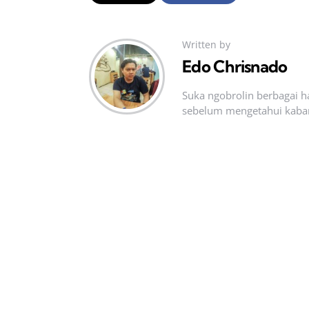
Written by
Edo Chrisnado
Suka ngobrolin berbagai ha
sebelum mengetahui kabar t