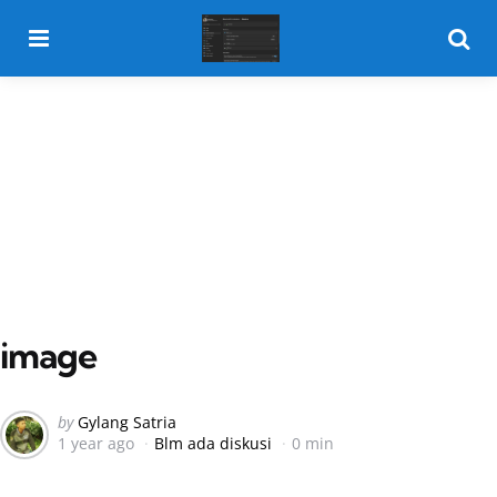
Menu
Searc
image
Posted
by
Gylang Satria
1 year ago
Blm ada diskusi
0 min
by