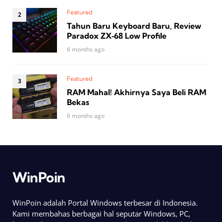
Featured
Tahun Baru Keyboard Baru, Review
Paradox ZX‑68 Low Profile
6 months ago
Featured
RAM Mahal! Akhirnya Saya Beli RAM
Bekas
6 months ago
WinPoin
WinPoin adalah Portal Windows terbesar di Indonesia.
Kami membahas berbagai hal seputar Windows, PC,