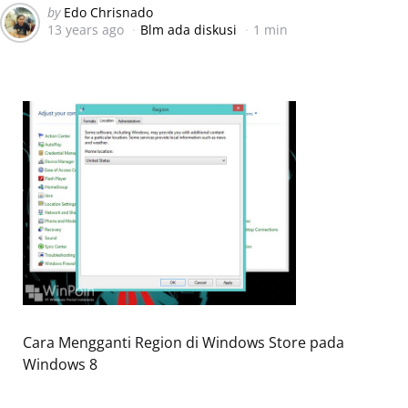
Posted
by
Edo Chrisnado
13 years ago
Blm ada diskusi
1 min
by
Cara Mengganti Region di Windows Store pada
Windows 8