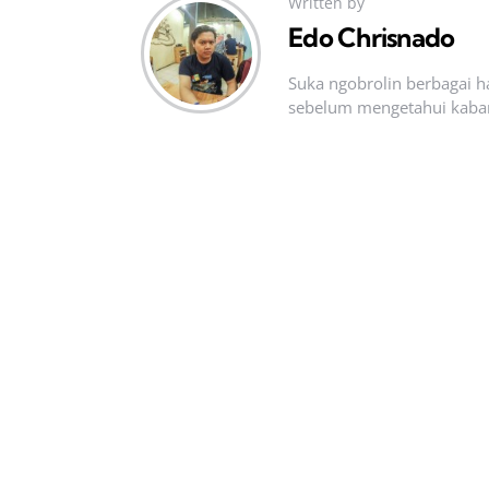
Written by
Edo Chrisnado
Suka ngobrolin berbagai ha
sebelum mengetahui kabar t