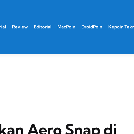
ial
Review
Editorial
MacPoin
DroidPoin
Kepoin Tek
an Aero Snap di