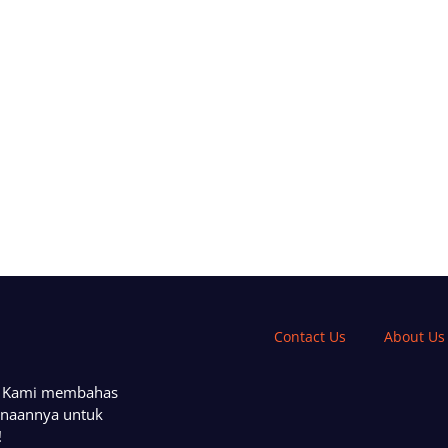
Contact Us
About Us
a. Kami membahas
unaannya untuk
!