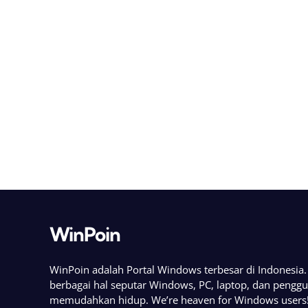
WinPoin
WinPoin adalah Portal Windows terbesar di Indonesi
berbagai hal seputar Windows, PC, laptop, dan pengg
memudahkan hidup. We’re heaven for Windows users