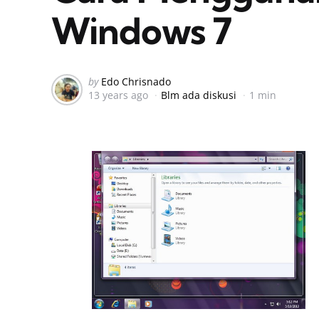
Windows 7
Posted
by
Edo Chrisnado
13 years ago
Blm ada diskusi
1 min
by