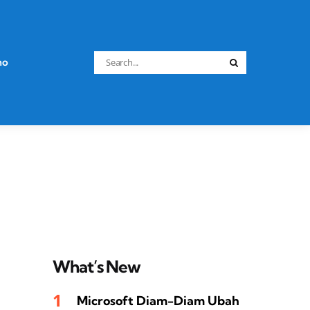
Search
no
Search
for:
What’s New
Microsoft Diam-Diam Ubah