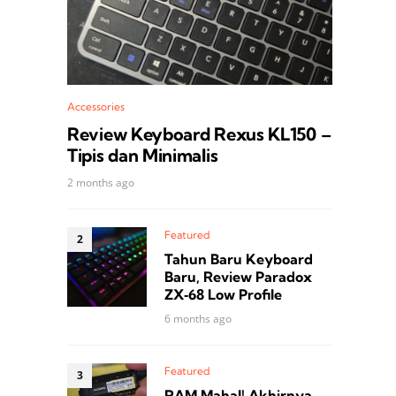
Accessories
Review Keyboard Rexus KL150 –
Tipis dan Minimalis
2 months ago
Featured
Tahun Baru Keyboard
Baru, Review Paradox
ZX‑68 Low Profile
6 months ago
Featured
RAM Mahal! Akhirnya