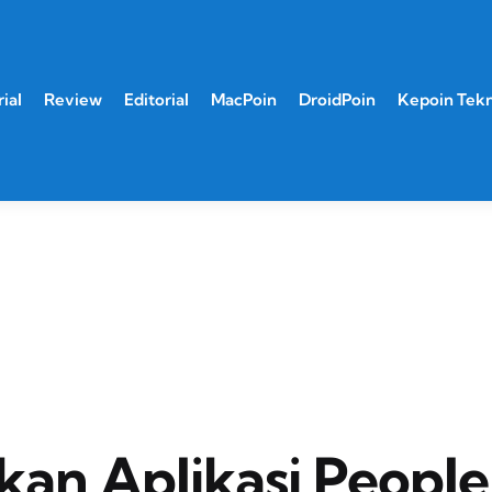
ial
Review
Editorial
MacPoin
DroidPoin
Kepoin Tek
an Aplikasi People