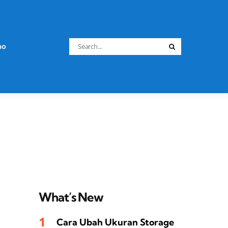
Search
no
Search
for:
What’s New
Cara Ubah Ukuran Storage