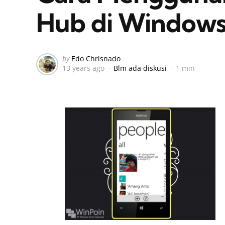
Hub di Windows
Posted
by
Edo Chrisnado
13 years ago
Blm ada diskusi
1 min
by