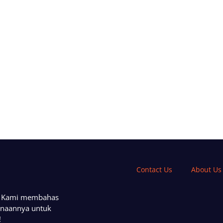
Contact Us
About Us
a. Kami membahas
unaannya untuk
!