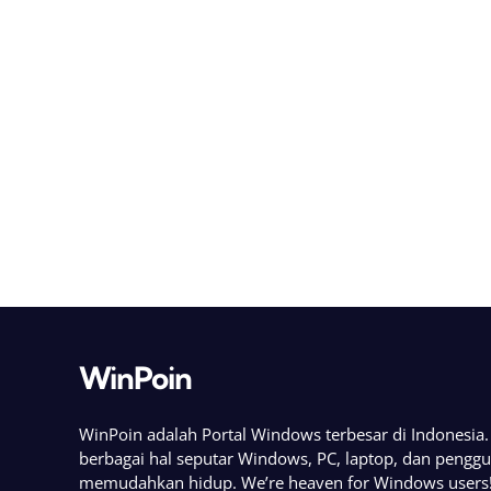
WinPoin
WinPoin adalah Portal Windows terbesar di Indonesi
berbagai hal seputar Windows, PC, laptop, dan pengg
memudahkan hidup. We’re heaven for Windows users