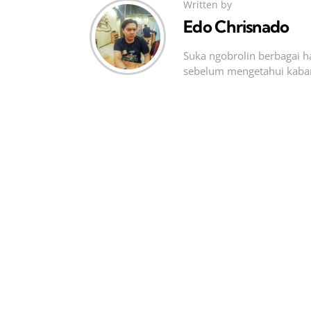
Written by
Edo Chrisnado
Suka ngobrolin berbagai ha
sebelum mengetahui kabar t