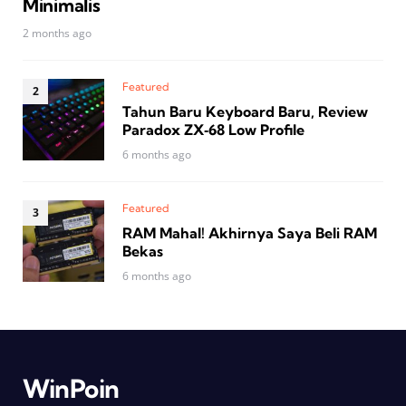
Minimalis
2 months ago
Featured
Tahun Baru Keyboard Baru, Review
Paradox ZX‑68 Low Profile
6 months ago
Featured
RAM Mahal! Akhirnya Saya Beli RAM
Bekas
6 months ago
WinPoin