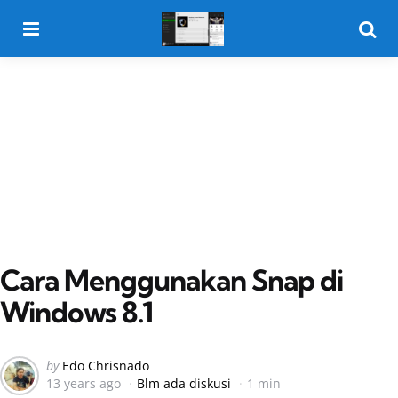
Menu
Searc
Cara Menggunakan Snap di
Windows 8.1
Posted
by
Edo Chrisnado
13 years ago
Blm ada diskusi
1 min
by